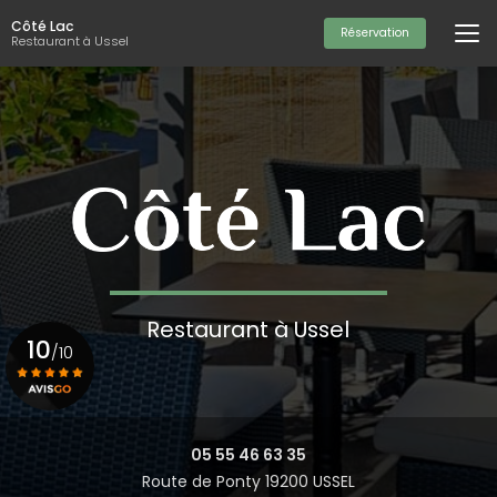
Aller
Côté Lac
au
Réservation
Restaurant à Ussel
contenu
principal
Restaurant à Ussel
10
/10
Voir le certificat
05 55 46 63 35
Route de Ponty 19200 USSEL