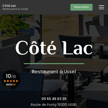
Aller
Côté Lac
au
Réservation
Restaurant à Ussel
contenu
principal
Restaurant à Ussel
10
/10
Voir le certificat
05 55 46 63 35
Route de Ponty 19200 USSEL