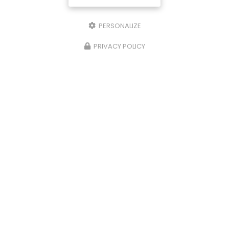
PERSONALIZE
PRIVACY POLICY
28/11/2023
Plats du terroir à la carte à Ussel
Côté Lac vous propose des
plats du terroir à la
carte à Ussel.
Votre
restaurant à Ussel
vous
propose des plats du terroir tout les lundi et
mardi midi avec des…
Toute l'actualité