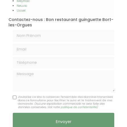
Meymac
Neuvic
Ussel
Contactez-nous : Bon restaurant guinguette Bort-
les-Orgues
Nom Prénom
Email
Téléphone
Message
J'autorise ce site à conserver l'ensemble des données transmises
dans ce formulaire pour faciliter le suivi et le traitement de ma
demande.
(Aucune exploitation commerciale ne sera faite des
données conservées. Voir notre
politique de confidentialité
)