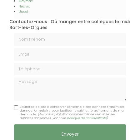
Meymac
Neuvic
Ussel
Contactez-nous : Où manger entre collègues le midi
Bort-les-Orgues
Nom Prénom
Email
Téléphone
Message
J'autorise ce site à conserver l'ensemble des données transmises
dans ce formulaire pour faciliter le suivi et le traitement de ma
demande.
(Aucune exploitation commerciale ne sera faite des
données conservées. Voir notre
politique de confidentialité
)