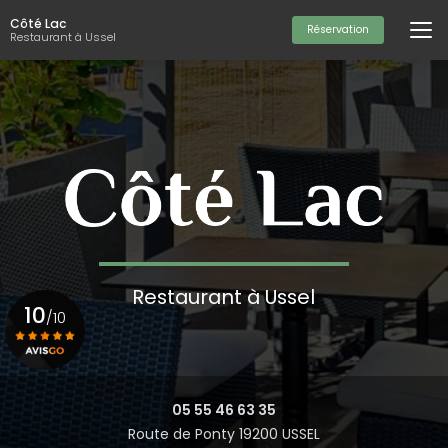
Aller
Côté Lac
au
Réservation
Restaurant à Ussel
contenu
principal
Restaurant à Ussel
10
/10
Voir le certificat
05 55 46 63 35
Route de Ponty 19200 USSEL