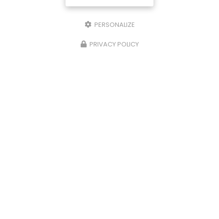
PERSONALIZE
PRIVACY POLICY
28/11/2023
Plats du terroir à la carte à Ussel
Côté Lac vous propose des
plats du terroir à la
carte à Ussel.
Votre
restaurant à Ussel
vous
propose des plats du terroir tout les lundi et
mardi midi avec des…
Toute l'actualité