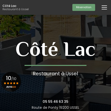
Aller
Côté Lac
au
Réservation
Restaurant à Ussel
contenu
principal
Restaurant à Ussel
10
/10
Voir le certificat
05 55 46 63 35
Route de Ponty 19200 USSEL