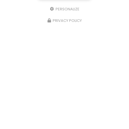
PERSONALIZE
28/11/2023
PRIVACY POLICY
Plats du terroir à la carte à Ussel
Côté Lac vous propose des
plats du terroir à la
carte à Ussel.
Votre
restaurant à Ussel
vous
propose des plats du terroir tout les lundi et
mardi midi avec des…
Toute l'actualité