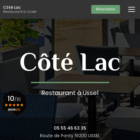
Aller
Côté Lac
au
Réservation
Restaurant à Ussel
contenu
principal
Restaurant à Ussel
10
/10
Voir le certificat
05 55 46 63 35
Route de Ponty 19200 USSEL