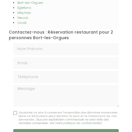
Bort-les-Orgues
Egletons
Meymac
Neuvic
Ussel
Contactez-nous : Réservation restaurant pour 2
personnes Bort-les-Orgues
Nom Prénom
Email
Téléphone
Message
J'autorise ce site à conserver l'ensemble des données transmises
dans ce formulaire pour faciliter le suivi et le traitement de ma
demande.
(Aucune exploitation commerciale ne sera faite des
données conservées. Voir notre
politique de confidentialité
)