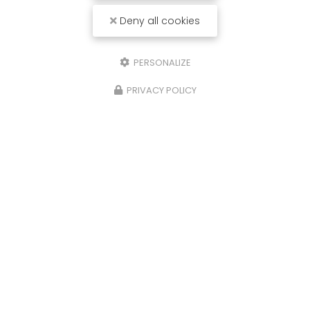
Deny all cookies
PERSONALIZE
PRIVACY POLICY
28/11/2023
Plats du terroir à la carte à Ussel
Côté Lac vous propose des
plats du terroir à la
carte à Ussel.
Votre
restaurant à Ussel
vous
propose des plats du terroir tout les lundi et
mardi midi avec des…
Toute l'actualité