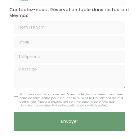
Contactez-nous : Réservation table dans restaurant
Meymac
Nom Prénom
Email
Téléphone
Message
J'autorise ce site à conserver l'ensemble des données transmises
dans ce formulaire pour faciliter le suivi et le traitement de ma
demande.
(Aucune exploitation commerciale ne sera faite des
données conservées. Voir notre
politique de confidentialité
)