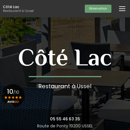
Aller
Côté Lac
au
Réservation
Restaurant à Ussel
contenu
principal
Restaurant à Ussel
10
/10
Voir le certificat
05 55 46 63 35
Route de Ponty 19200 USSEL