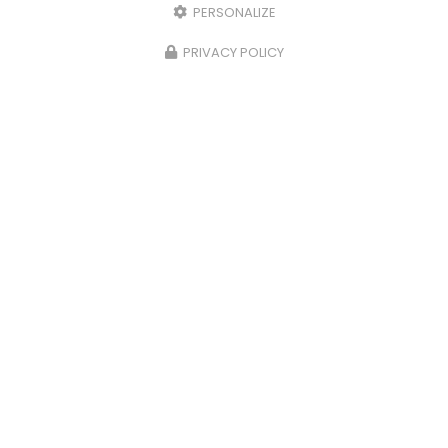
PERSONALIZE
28/11/2023
PRIVACY POLICY
Plats du terroir à la carte à Ussel
Côté Lac vous propose des
plats du terroir à la
carte à Ussel.
Votre
restaurant à Ussel
vous
propose des plats du terroir tout les lundi et
mardi midi avec des…
Toute l'actualité