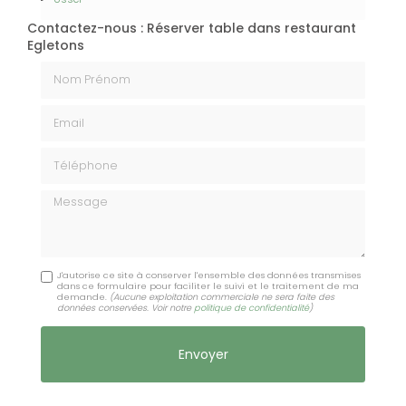
Contactez-nous : Réserver table dans restaurant
Egletons
Nom Prénom
Email
Téléphone
Message
J'autorise ce site à conserver l'ensemble des données transmises
dans ce formulaire pour faciliter le suivi et le traitement de ma
demande.
(Aucune exploitation commerciale ne sera faite des
données conservées. Voir notre
politique de confidentialité
)