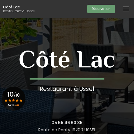
Aller
Côté Lac
au
Réservation
Restaurant à Ussel
contenu
principal
Restaurant à Ussel
10
/10
Voir le certificat
05 55 46 63 35
Route de Ponty 19200 USSEL