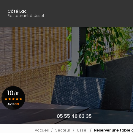
Navigation principal
Aller
au
Côté Lac
contenu
Restaurant à Ussel
principal
10
/10
Voir le certificat
05 55 46 63 35
Accueil
Secteur
Ussel
Réserver une table 