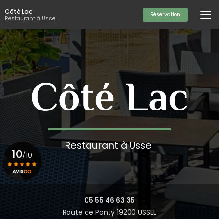
Aller
Côté Lac
au
Réservation
Restaurant à Ussel
contenu
principal
Restaurant à Ussel
10
/10
Voir le certificat
05 55 46 63 35
Route de Ponty 19200 USSEL