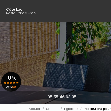
Navigation principal
Aller
au
Côté Lac
contenu
Restaurant à Ussel
principal
10
/10
Voir le certificat
05 55 46 63 35
Accueil
Secteur
Egletons
Restaurant pour