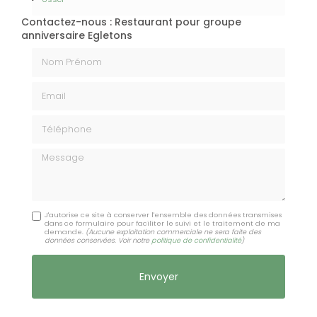
Contactez-nous : Restaurant pour groupe
anniversaire Egletons
Nom Prénom
Email
Téléphone
Message
J'autorise ce site à conserver l'ensemble des données transmises
dans ce formulaire pour faciliter le suivi et le traitement de ma
demande.
(Aucune exploitation commerciale ne sera faite des
données conservées. Voir notre
politique de confidentialité
)