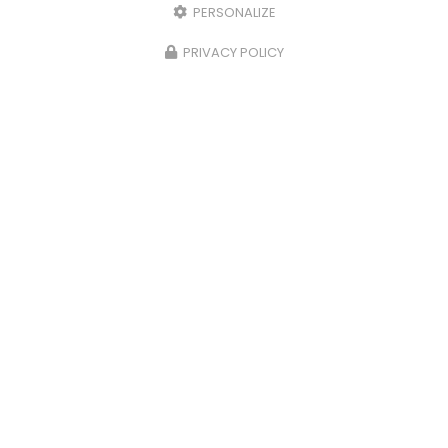
PERSONALIZE
28/11/2023
PRIVACY POLICY
Plats du terroir à la carte à Ussel
Côté Lac vous propose des
plats du terroir à la
carte à Ussel.
Votre
restaurant à Ussel
vous
propose des plats du terroir tout les lundi et
mardi midi avec des…
Toute l'actualité