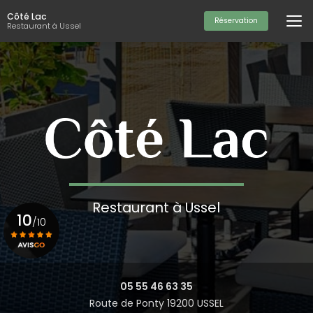
Aller
Côté Lac
au
Réservation
Restaurant à Ussel
contenu
principal
Restaurant à Ussel
10
/10
Voir le certificat
05 55 46 63 35
Route de Ponty 19200 USSEL