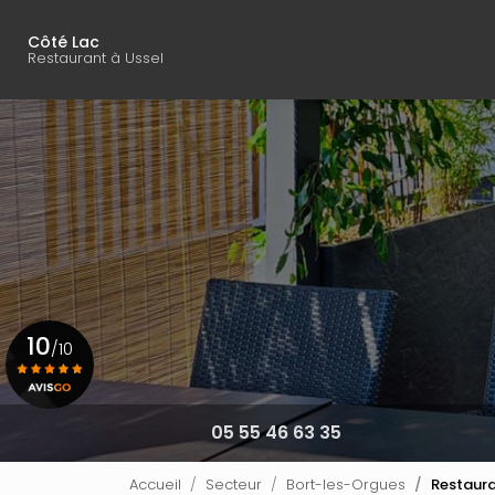
Navigation principal
Aller
au
Côté Lac
contenu
Restaurant à Ussel
principal
10
/10
Voir le certificat
05 55 46 63 35
Accueil
Secteur
Bort-les-Orgues
Restaura