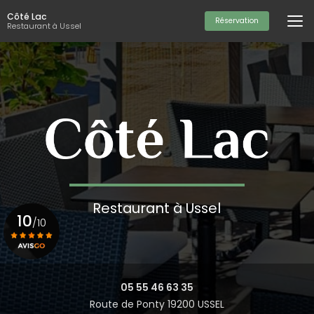
Aller
Côté Lac
au
Réservation
Restaurant à Ussel
contenu
principal
Restaurant à Ussel
10
/10
Voir le certificat
05 55 46 63 35
Route de Ponty 19200 USSEL