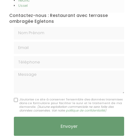
Neuvic
Ussel
Contactez-nous : Restaurant avec terrasse
ombragée Egletons
Nom Prénom
Email
Téléphone
Message
J'autorise ce site à conserver l'ensemble des données transmises
dans ce formulaire pour faciliter le suivi et le traitement de ma
demande.
(Aucune exploitation commerciale ne sera faite des
données conservées. Voir notre
politique de confidentialité
)