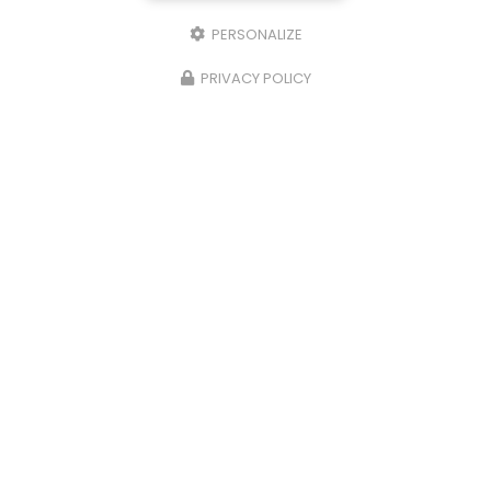
PERSONALIZE
28/11/2023
PRIVACY POLICY
Plats du terroir à la carte à Ussel
Côté Lac vous propose des
plats du terroir à la
carte à Ussel.
Votre
restaurant à Ussel
vous
propose des plats du terroir tout les lundi et
mardi midi avec des…
Toute l'actualité