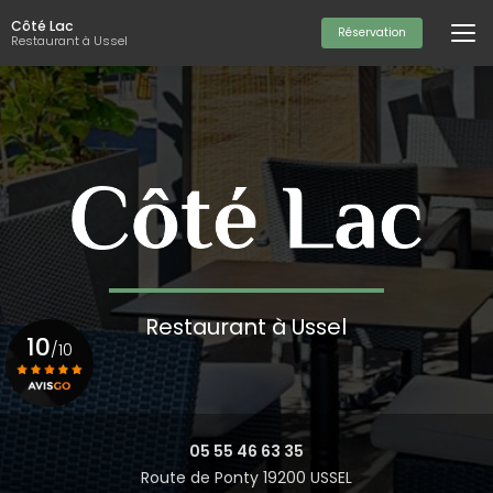
Aller
Côté Lac
au
Réservation
Restaurant à Ussel
contenu
principal
Restaurant à Ussel
10
/10
Voir le certificat
05 55 46 63 35
Route de Ponty 19200 USSEL